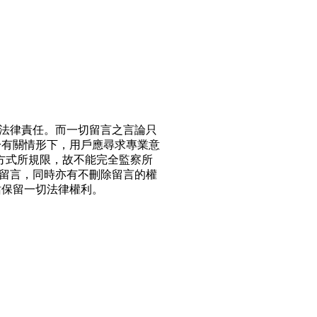
法律責任。而一切留言之言論只
於有關情形下，用戶應尋求專業意
方式所規限，故不能完全監察所
留言，同時亦有不刪除留言的權
站保留一切法律權利。