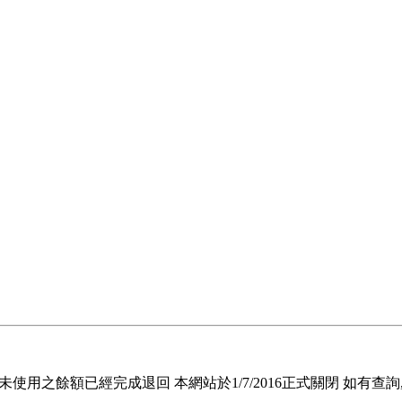
退回未使用之餘額已經完成退回 本網站於1/7/2016正式關閉 如有查詢, 請電郵