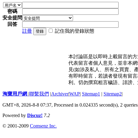
密碼
安全提問
回答
註冊
記住我的登錄狀態
登錄
本討論區是以即時上載留言的方
代表留言者個人意見，並非本網
見(如涉及私人、所有之買賣、
有即時留言，若讀者發現有留言
利。切勿撰寫粗言穢語、誹謗、
淘寶用戶網
|
聯繫我們
|
Archiver
|
WAP
|
Sitemap1
|
Sitemap2
|
GMT+8, 2026-8-8 07:37,
Processed in 0.024335 second(s), 2 queries
Powered by
Discuz!
7.2
© 2001-2009
Comsenz Inc.