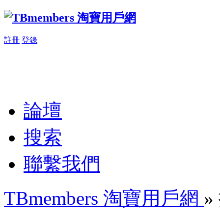
註冊
登錄
論壇
搜索
聯繫我們
TBmembers 淘寶用戶網
»