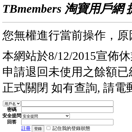
TBmembers 淘寶用戶網
您無權進行當前操作，原
本網站於8/12/2015宣佈休業
申請退回未使用之餘額已經完
正式關閉 如有查詢, 請電郵至 a
密碼
安全提問
回答
註冊
記住我的登錄狀態
登錄