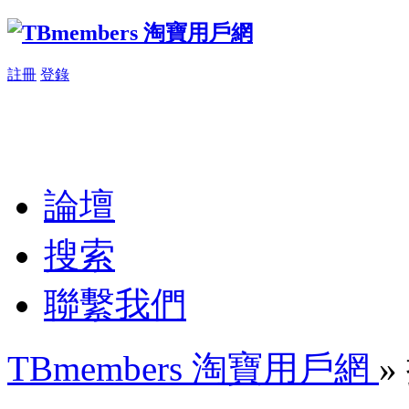
註冊
登錄
論壇
搜索
聯繫我們
TBmembers 淘寶用戶網
»