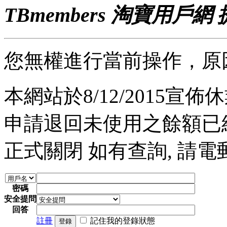
TBmembers 淘寶用戶網
您無權進行當前操作，原
本網站於8/12/2015宣佈休業
申請退回未使用之餘額已經完
正式關閉 如有查詢, 請電郵至 a
密碼
安全提問
回答
註冊
記住我的登錄狀態
登錄