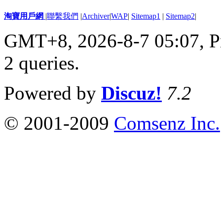
淘寶用戶網
|
聯繫我們
|
Archiver
|
WAP
|
Sitemap1
|
Sitemap2
|
GMT+8, 2026-8-7 05:07,
P
2 queries
.
Powered by
Discuz!
7.2
© 2001-2009
Comsenz Inc.