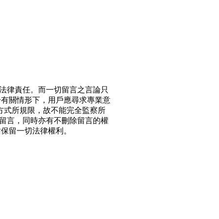
法律責任。而一切留言之言論只
於有關情形下，用戶應尋求專業意
方式所規限，故不能完全監察所
留言，同時亦有不刪除留言的權
站保留一切法律權利。