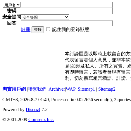
密碼
安全提問
回答
註冊
記住我的登錄狀態
登錄
本討論區是以即時上載留言的方
代表留言者個人意見，並非本網
見(如涉及私人、所有之買賣、
有即時留言，若讀者發現有留言
利。切勿撰寫粗言穢語、誹謗、
淘寶用戶網
|
聯繫我們
|
Archiver
|
WAP
|
Sitemap1
|
Sitemap2
|
GMT+8, 2026-8-7 01:49,
Processed in 0.022656 second(s), 2 queries
Powered by
Discuz!
7.2
© 2001-2009
Comsenz Inc.