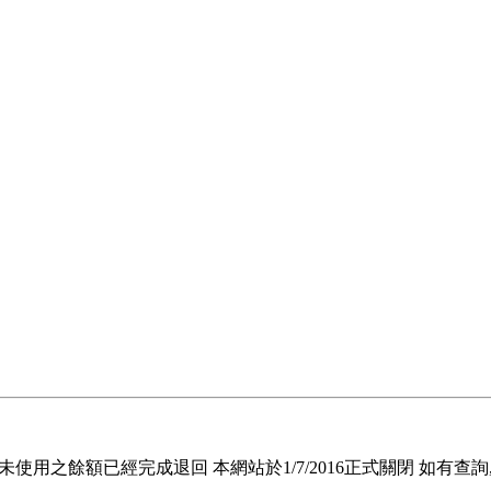
退回未使用之餘額已經完成退回 本網站於1/7/2016正式關閉 如有查詢, 請電郵