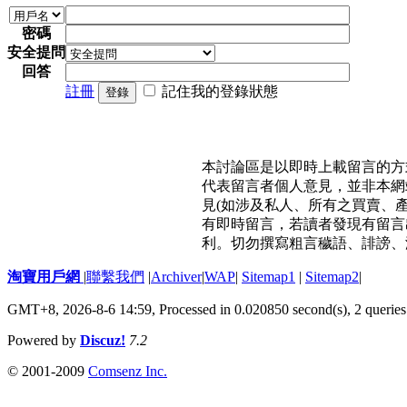
密碼
安全提問
回答
註冊
記住我的登錄狀態
登錄
本討論區是以即時上載留言的方
代表留言者個人意見，並非本網
見(如涉及私人、所有之買賣、
有即時留言，若讀者發現有留言
利。切勿撰寫粗言穢語、誹謗、
淘寶用戶網
|
聯繫我們
|
Archiver
|
WAP
|
Sitemap1
|
Sitemap2
|
GMT+8, 2026-8-6 14:59,
Processed in 0.020850 second(s), 2 queries
Powered by
Discuz!
7.2
© 2001-2009
Comsenz Inc.