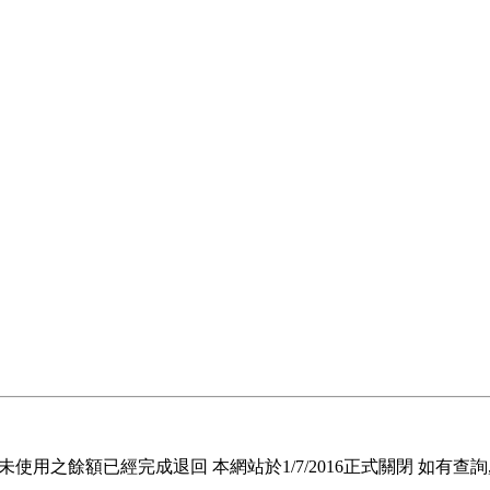
退回未使用之餘額已經完成退回 本網站於1/7/2016正式關閉 如有查詢, 請電郵