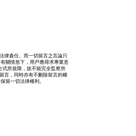
法律責任。而一切留言之言論只
於有關情形下，用戶應尋求專業意
方式所規限，故不能完全監察所
留言，同時亦有不刪除留言的權
站保留一切法律權利。