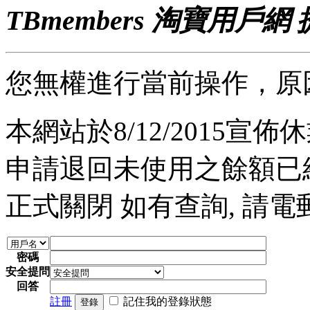
TBmembers 淘寶用戶網
您無權進行當前操作，原
本網站於8/12/2015宣佈休業
申請退回未使用之餘額已經完
正式關閉 如有查詢, 請電郵至 a
密碼
安全提問
回答
註冊
記住我的登錄狀態
登錄