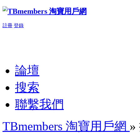
註冊
登錄
論壇
搜索
聯繫我們
TBmembers 淘寶用戶網
»