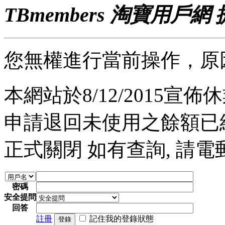
TBmembers 淘寶用戶網
您無權進行當前操作，原
本網站於8/12/2015宣佈休業
申請退回未使用之餘額已經完
正式關閉 如有查詢, 請電郵至 a
密碼
安全提問
回答
註冊
記住我的登錄狀態
登錄