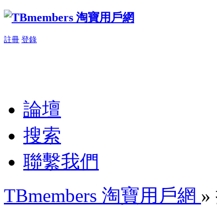
註冊
登錄
論壇
搜索
聯繫我們
TBmembers 淘寶用戶網
»