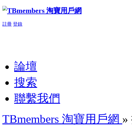
註冊
登錄
論壇
搜索
聯繫我們
TBmembers 淘寶用戶網
»