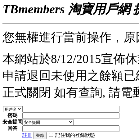
TBmembers 淘寶用戶網
您無權進行當前操作，原
本網站於8/12/2015宣佈休業
申請退回未使用之餘額已經完
正式關閉 如有查詢, 請電郵至 a
密碼
安全提問
回答
註冊
記住我的登錄狀態
登錄