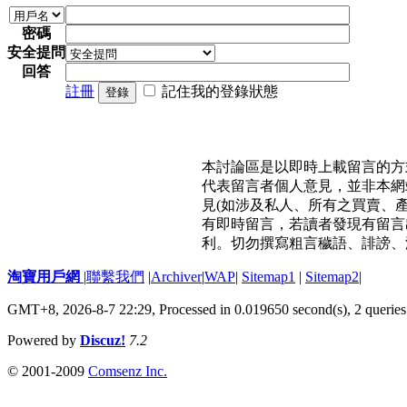
密碼
安全提問
回答
註冊
記住我的登錄狀態
登錄
本討論區是以即時上載留言的方
代表留言者個人意見，並非本網
見(如涉及私人、所有之買賣、
有即時留言，若讀者發現有留言
利。切勿撰寫粗言穢語、誹謗、
淘寶用戶網
|
聯繫我們
|
Archiver
|
WAP
|
Sitemap1
|
Sitemap2
|
GMT+8, 2026-8-7 22:29,
Processed in 0.019650 second(s), 2 queries
Powered by
Discuz!
7.2
© 2001-2009
Comsenz Inc.