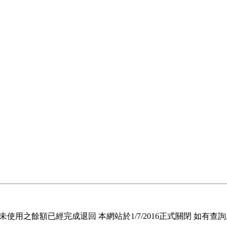
退回未使用之餘額已經完成退回 本網站於1/7/2016正式關閉 如有查詢, 請電郵