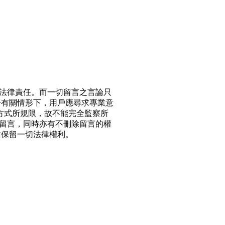
法律責任。而一切留言之言論只
於有關情形下，用戶應尋求專業意
方式所規限，故不能完全監察所
留言，同時亦有不刪除留言的權
站保留一切法律權利。