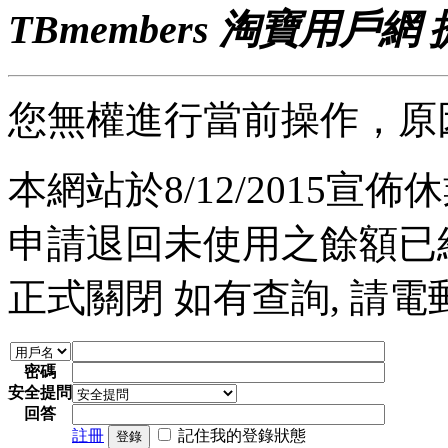
TBmembers 淘寶用戶網
您無權進行當前操作，原
本網站於8/12/2015宣佈休業
申請退回未使用之餘額已經完
正式關閉 如有查詢, 請電郵至 a
密碼
安全提問
回答
註冊
記住我的登錄狀態
登錄