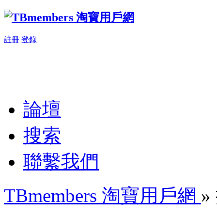
註冊
登錄
論壇
搜索
聯繫我們
TBmembers 淘寶用戶網
»