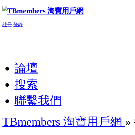
註冊
登錄
論壇
搜索
聯繫我們
TBmembers 淘寶用戶網
»