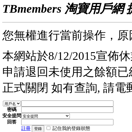
TBmembers 淘寶用戶網
您無權進行當前操作，原
本網站於8/12/2015宣佈休業
申請退回未使用之餘額已經完
正式關閉 如有查詢, 請電郵至 a
密碼
安全提問
回答
註冊
記住我的登錄狀態
登錄