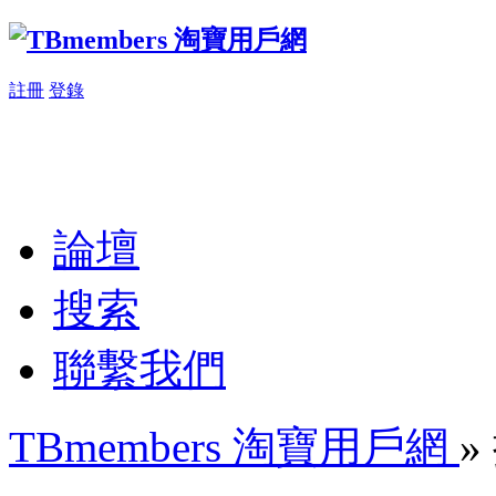
註冊
登錄
論壇
搜索
聯繫我們
TBmembers 淘寶用戶網
»