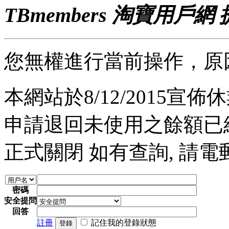
TBmembers 淘寶用戶網
您無權進行當前操作，原
本網站於8/12/2015宣佈休業
申請退回未使用之餘額已經完
正式關閉 如有查詢, 請電郵至 a
密碼
安全提問
回答
註冊
記住我的登錄狀態
登錄