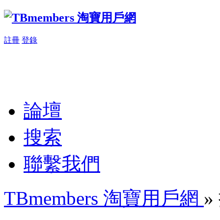
註冊
登錄
論壇
搜索
聯繫我們
TBmembers 淘寶用戶網
»