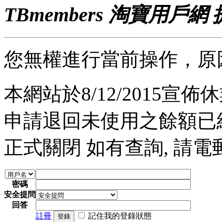
TBmembers 淘寶用戶網
您無權進行當前操作，原
本網站於8/12/2015宣佈休業
申請退回未使用之餘額已經完
正式關閉 如有查詢, 請電郵至 a
密碼
安全提問
回答
註冊
記住我的登錄狀態
登錄