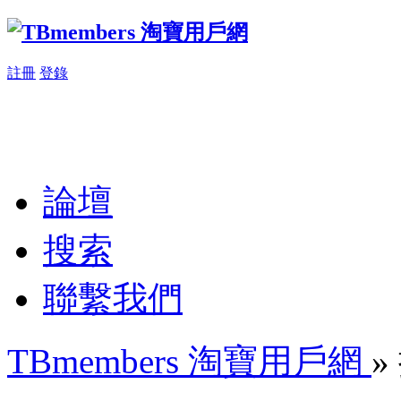
註冊
登錄
論壇
搜索
聯繫我們
TBmembers 淘寶用戶網
»