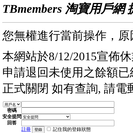
TBmembers 淘寶用戶網
您無權進行當前操作，原
本網站於8/12/2015宣佈休業
申請退回未使用之餘額已經完
正式關閉 如有查詢, 請電郵至 a
密碼
安全提問
回答
註冊
記住我的登錄狀態
登錄