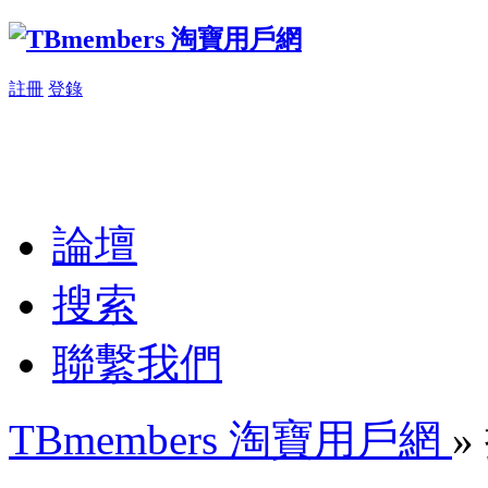
註冊
登錄
論壇
搜索
聯繫我們
TBmembers 淘寶用戶網
»