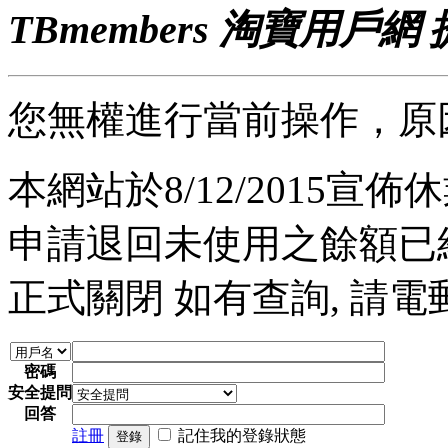
TBmembers 淘寶用戶網
您無權進行當前操作，原
本網站於8/12/2015宣佈休業
申請退回未使用之餘額已經完
正式關閉 如有查詢, 請電郵至 a
密碼
安全提問
回答
註冊
記住我的登錄狀態
登錄