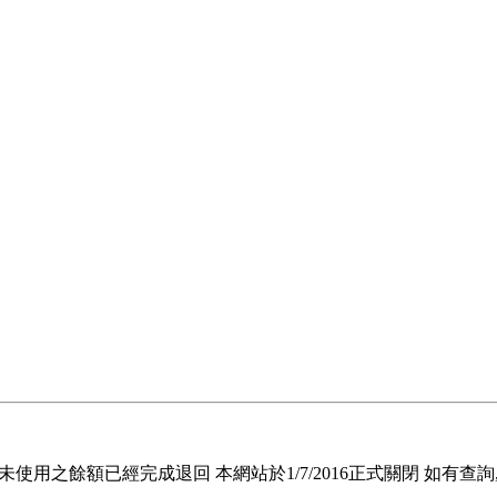
退回未使用之餘額已經完成退回 本網站於1/7/2016正式關閉 如有查詢, 請電郵