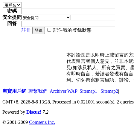
密碼
安全提問
回答
註冊
記住我的登錄狀態
登錄
本討論區是以即時上載留言的方
代表留言者個人意見，並非本網
見(如涉及私人、所有之買賣、
有即時留言，若讀者發現有留言
利。切勿撰寫粗言穢語、誹謗、
淘寶用戶網
|
聯繫我們
|
Archiver
|
WAP
|
Sitemap1
|
Sitemap2
|
GMT+8, 2026-8-6 13:28,
Processed in 0.021001 second(s), 2 queries
Powered by
Discuz!
7.2
© 2001-2009
Comsenz Inc.