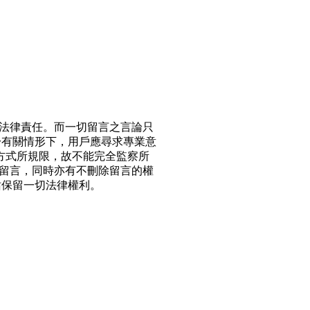
法律責任。而一切留言之言論只
於有關情形下，用戶應尋求專業意
方式所規限，故不能完全監察所
留言，同時亦有不刪除留言的權
站保留一切法律權利。