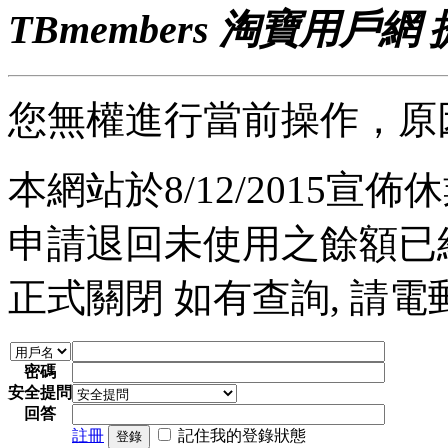
TBmembers 淘寶用戶網
您無權進行當前操作，原
本網站於8/12/2015宣佈休業
申請退回未使用之餘額已經完
正式關閉 如有查詢, 請電郵至 a
密碼
安全提問
回答
註冊
記住我的登錄狀態
登錄