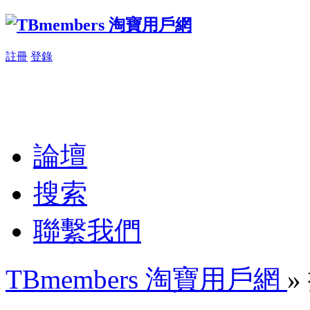
註冊
登錄
論壇
搜索
聯繫我們
TBmembers 淘寶用戶網
»