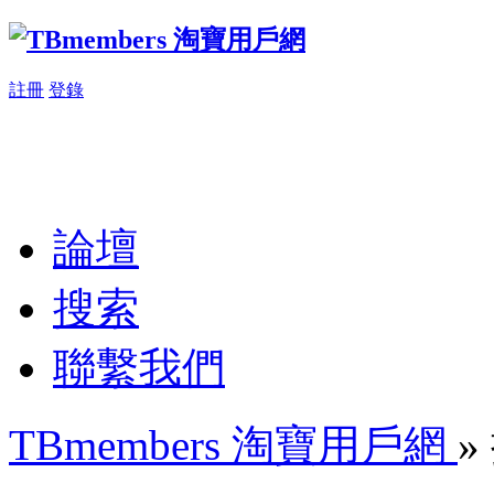
註冊
登錄
論壇
搜索
聯繫我們
TBmembers 淘寶用戶網
»