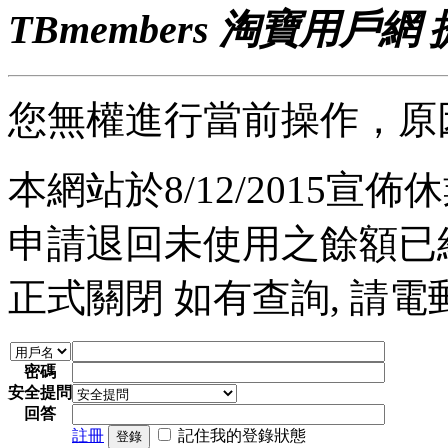
TBmembers 淘寶用戶網
您無權進行當前操作，原
本網站於8/12/2015宣佈休業
申請退回未使用之餘額已經完
正式關閉 如有查詢, 請電郵至 a
密碼
安全提問
回答
註冊
記住我的登錄狀態
登錄