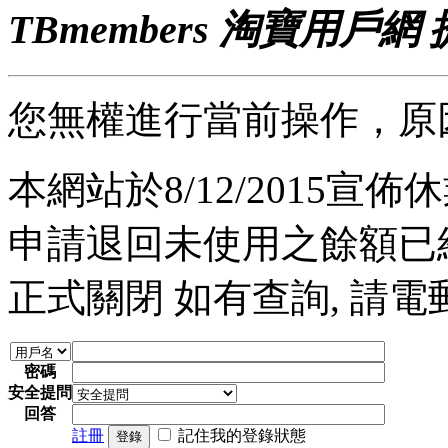
TBmembers 淘寶用戶網
您無權進行當前操作，原
本網站於8/12/2015宣佈休業
申請退回未使用之餘額已經完
正式關閉 如有查詢, 請電郵至 a
密碼
安全提問
回答
註冊
記住我的登錄狀態
登錄