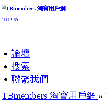
註冊
登錄
論壇
搜索
聯繫我們
TBmembers 淘寶用戶網
»