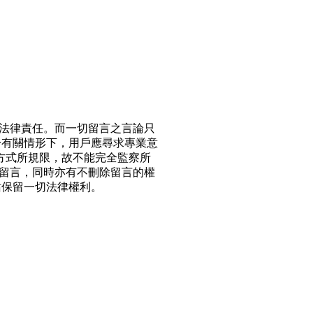
法律責任。而一切留言之言論只
於有關情形下，用戶應尋求專業意
方式所規限，故不能完全監察所
留言，同時亦有不刪除留言的權
站保留一切法律權利。