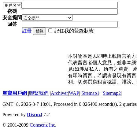
密碼
安全提問
回答
註冊
記住我的登錄狀態
登錄
本討論區是以即時上載留言的方
代表留言者個人意見，並非本網
見(如涉及私人、所有之買賣、
有即時留言，若讀者發現有留言
利。切勿撰寫粗言穢語、誹謗、
淘寶用戶網
|
聯繫我們
|
Archiver
|
WAP
|
Sitemap1
|
Sitemap2
|
GMT+8, 2026-8-7 18:01,
Processed in 0.026400 second(s), 2 queries
Powered by
Discuz!
7.2
© 2001-2009
Comsenz Inc.