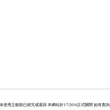
退回未使用之餘額已經完成退回 本網站於1/7/2016正式關閉 如有查詢, 請電郵