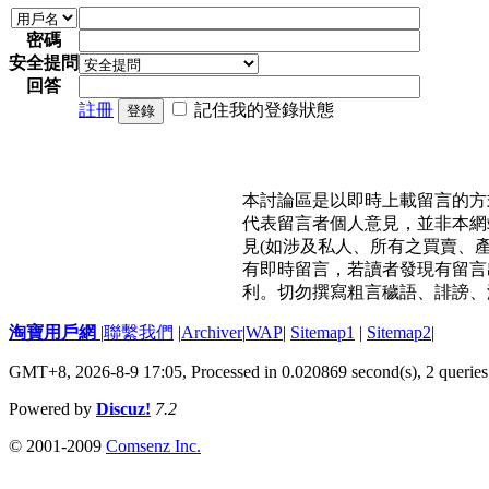
密碼
安全提問
回答
註冊
記住我的登錄狀態
登錄
本討論區是以即時上載留言的方
代表留言者個人意見，並非本網
見(如涉及私人、所有之買賣、
有即時留言，若讀者發現有留言
利。切勿撰寫粗言穢語、誹謗、
淘寶用戶網
|
聯繫我們
|
Archiver
|
WAP
|
Sitemap1
|
Sitemap2
|
GMT+8, 2026-8-9 17:05,
Processed in 0.020869 second(s), 2 queries
Powered by
Discuz!
7.2
© 2001-2009
Comsenz Inc.