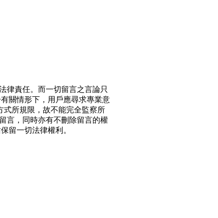
法律責任。而一切留言之言論只
於有關情形下，用戶應尋求專業意
方式所規限，故不能完全監察所
留言，同時亦有不刪除留言的權
站保留一切法律權利。