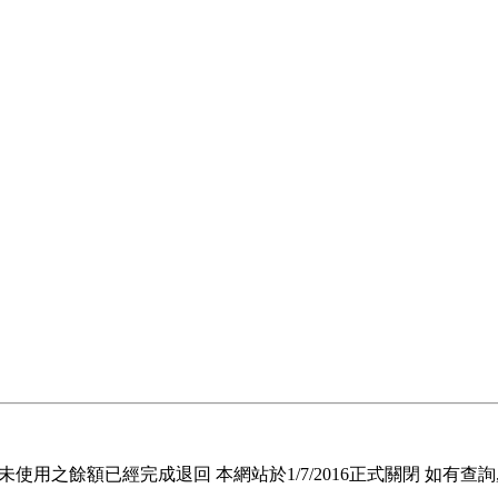
退回未使用之餘額已經完成退回 本網站於1/7/2016正式關閉 如有查詢, 請電郵