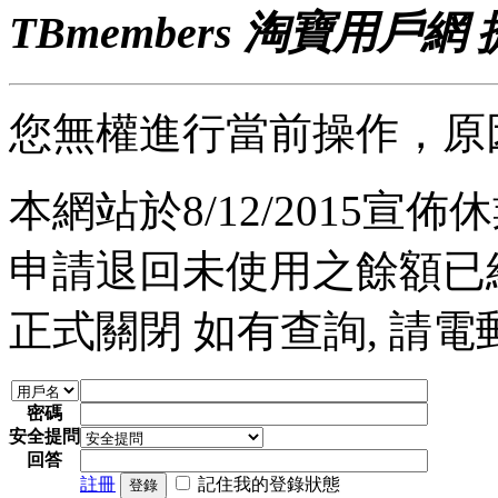
TBmembers 淘寶用戶網
您無權進行當前操作，原
本網站於8/12/2015宣佈休業
申請退回未使用之餘額已經完
正式關閉 如有查詢, 請電郵至 a
密碼
安全提問
回答
註冊
記住我的登錄狀態
登錄