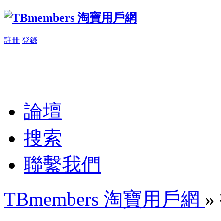
註冊
登錄
論壇
搜索
聯繫我們
TBmembers 淘寶用戶網
»