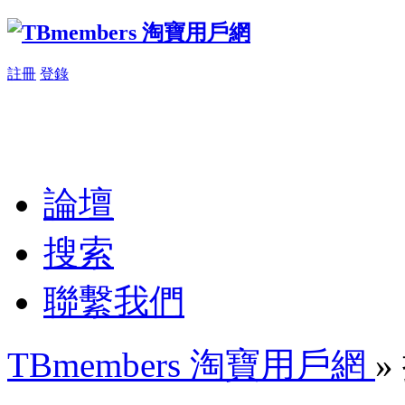
註冊
登錄
論壇
搜索
聯繫我們
TBmembers 淘寶用戶網
»