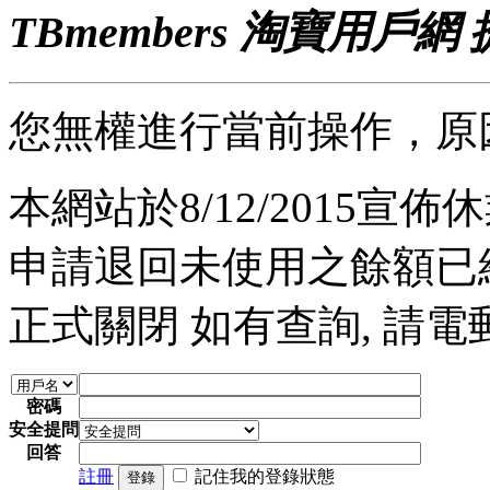
TBmembers 淘寶用戶網
您無權進行當前操作，原
本網站於8/12/2015宣佈休業
申請退回未使用之餘額已經完
正式關閉 如有查詢, 請電郵至 a
密碼
安全提問
回答
註冊
記住我的登錄狀態
登錄