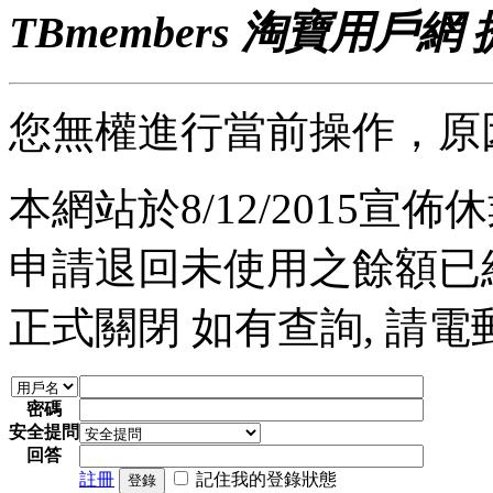
TBmembers 淘寶用戶網
您無權進行當前操作，原
本網站於8/12/2015宣佈休業
申請退回未使用之餘額已經完
正式關閉 如有查詢, 請電郵至 a
密碼
安全提問
回答
註冊
記住我的登錄狀態
登錄