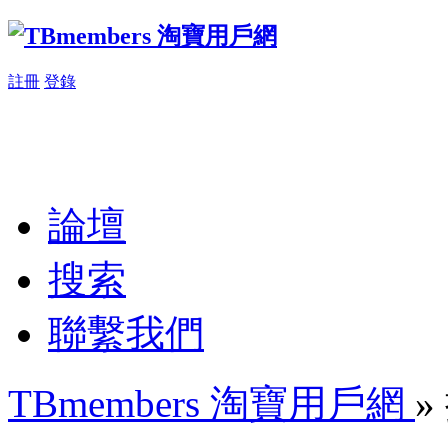
註冊
登錄
論壇
搜索
聯繫我們
TBmembers 淘寶用戶網
»