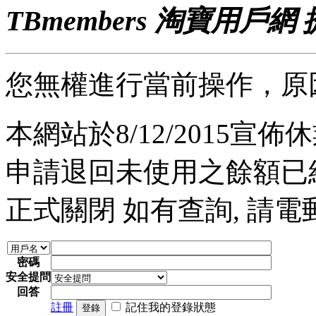
TBmembers 淘寶用戶網
您無權進行當前操作，原
本網站於8/12/2015宣佈休業
申請退回未使用之餘額已經完
正式關閉 如有查詢, 請電郵至 a
密碼
安全提問
回答
註冊
記住我的登錄狀態
登錄