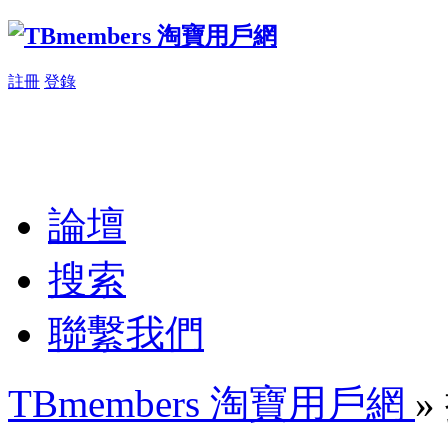
註冊
登錄
論壇
搜索
聯繫我們
TBmembers 淘寶用戶網
»