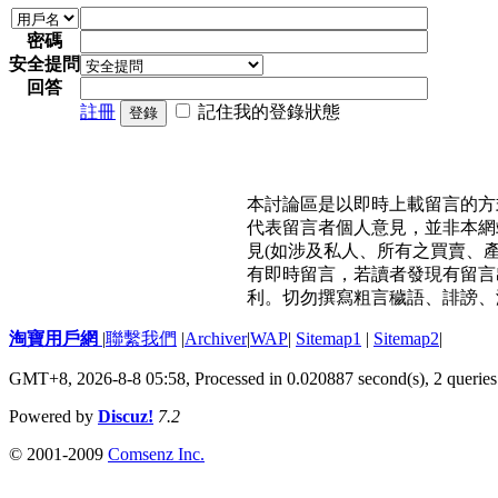
密碼
安全提問
回答
註冊
記住我的登錄狀態
登錄
本討論區是以即時上載留言的方
代表留言者個人意見，並非本網
見(如涉及私人、所有之買賣、
有即時留言，若讀者發現有留言
利。切勿撰寫粗言穢語、誹謗、
淘寶用戶網
|
聯繫我們
|
Archiver
|
WAP
|
Sitemap1
|
Sitemap2
|
GMT+8, 2026-8-8 05:58,
Processed in 0.020887 second(s), 2 queries
Powered by
Discuz!
7.2
© 2001-2009
Comsenz Inc.