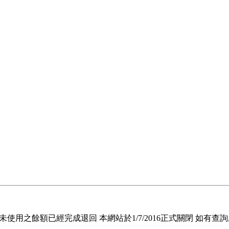
退回未使用之餘額已經完成退回 本網站於1/7/2016正式關閉 如有查詢, 請電郵