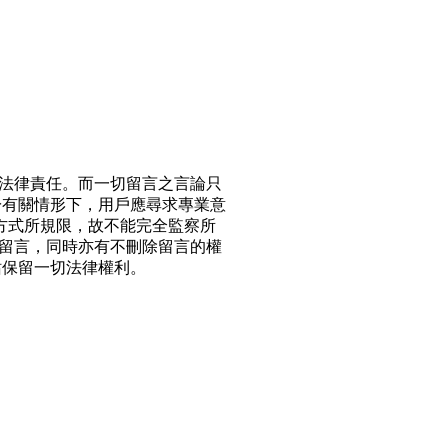
法律責任。而一切留言之言論只
於有關情形下，用戶應尋求專業意
方式所規限，故不能完全監察所
留言，同時亦有不刪除留言的權
站保留一切法律權利。