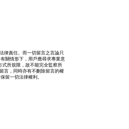
法律責任。而一切留言之言論只
於有關情形下，用戶應尋求專業意
方式所規限，故不能完全監察所
留言，同時亦有不刪除留言的權
站保留一切法律權利。