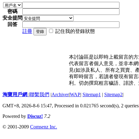
密碼
安全提問
回答
註冊
記住我的登錄狀態
登錄
本討論區是以即時上載留言的方
代表留言者個人意見，並非本網
見(如涉及私人、所有之買賣、
有即時留言，若讀者發現有留言
利。切勿撰寫粗言穢語、誹謗、
淘寶用戶網
|
聯繫我們
|
Archiver
|
WAP
|
Sitemap1
|
Sitemap2
|
GMT+8, 2026-8-6 15:47,
Processed in 0.021765 second(s), 2 queries
Powered by
Discuz!
7.2
© 2001-2009
Comsenz Inc.