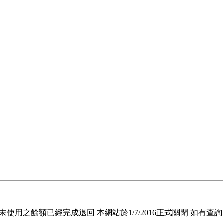
退回未使用之餘額已經完成退回 本網站於1/7/2016正式關閉 如有查詢, 請電郵