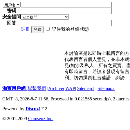
密碼
安全提問
回答
註冊
記住我的登錄狀態
登錄
本討論區是以即時上載留言的方
代表留言者個人意見，並非本網
見(如涉及私人、所有之買賣、
有即時留言，若讀者發現有留言
利。切勿撰寫粗言穢語、誹謗、
淘寶用戶網
|
聯繫我們
|
Archiver
|
WAP
|
Sitemap1
|
Sitemap2
|
GMT+8, 2026-8-7 11:56,
Processed in 0.021565 second(s), 2 queries
Powered by
Discuz!
7.2
© 2001-2009
Comsenz Inc.