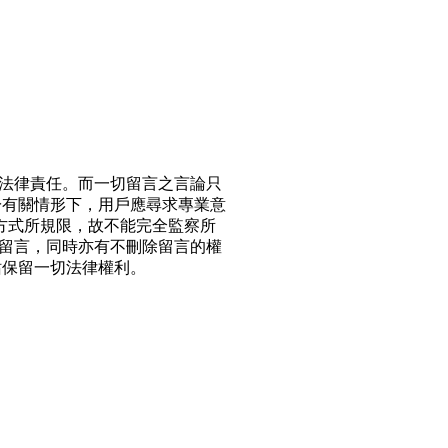
法律責任。而一切留言之言論只
於有關情形下，用戶應尋求專業意
方式所規限，故不能完全監察所
留言，同時亦有不刪除留言的權
站保留一切法律權利。