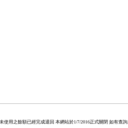
退回未使用之餘額已經完成退回 本網站於1/7/2016正式關閉 如有查詢, 請電郵