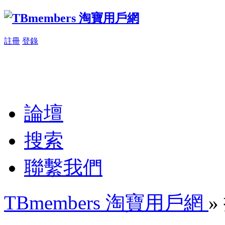
註冊
登錄
論壇
搜索
聯繫我們
TBmembers 淘寶用戶網
»