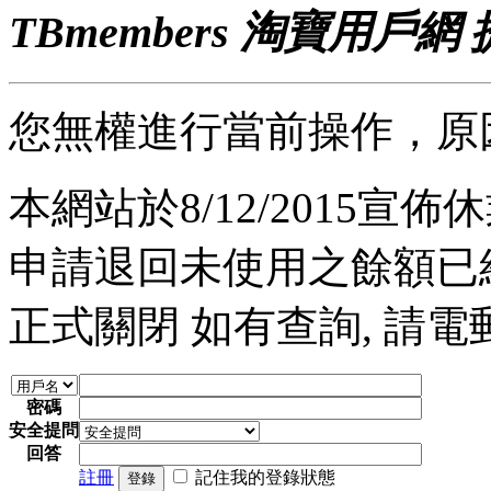
TBmembers 淘寶用戶網
您無權進行當前操作，原
本網站於8/12/2015宣佈休業
申請退回未使用之餘額已經完
正式關閉 如有查詢, 請電郵至 a
密碼
安全提問
回答
註冊
記住我的登錄狀態
登錄