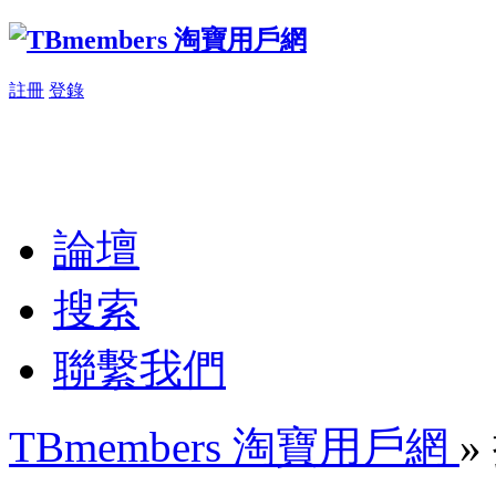
註冊
登錄
論壇
搜索
聯繫我們
TBmembers 淘寶用戶網
»