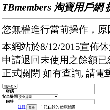
TBmembers 淘寶用戶網
您無權進行當前操作，原
本網站於8/12/2015宣佈休業
申請退回未使用之餘額已經完
正式關閉 如有查詢, 請電郵至 a
密碼
安全提問
回答
註冊
記住我的登錄狀態
登錄