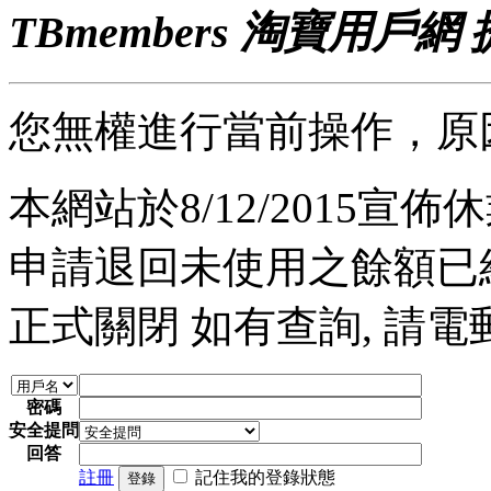
TBmembers 淘寶用戶網
您無權進行當前操作，原
本網站於8/12/2015宣佈休業
申請退回未使用之餘額已經完
正式關閉 如有查詢, 請電郵至 a
密碼
安全提問
回答
註冊
記住我的登錄狀態
登錄