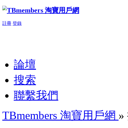
註冊
登錄
論壇
搜索
聯繫我們
TBmembers 淘寶用戶網
»