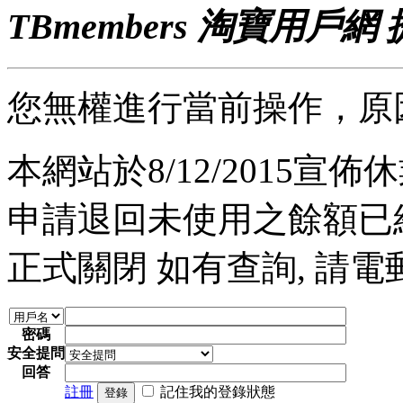
TBmembers 淘寶用戶網
您無權進行當前操作，原
本網站於8/12/2015宣佈休業
申請退回未使用之餘額已經完
正式關閉 如有查詢, 請電郵至 a
密碼
安全提問
回答
註冊
記住我的登錄狀態
登錄