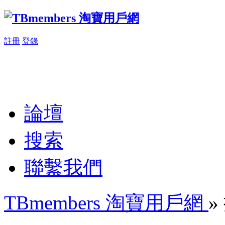
註冊
登錄
論壇
搜索
聯繫我們
TBmembers 淘寶用戶網
»