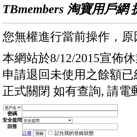
TBmembers 淘寶用戶網
您無權進行當前操作，原
本網站於8/12/2015宣佈休業
申請退回未使用之餘額已經完
正式關閉 如有查詢, 請電郵至 a
密碼
安全提問
回答
註冊
記住我的登錄狀態
登錄