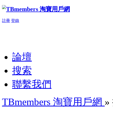
註冊
登錄
論壇
搜索
聯繫我們
TBmembers 淘寶用戶網
»