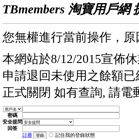
TBmembers 淘寶用戶網
您無權進行當前操作，原
本網站於8/12/2015宣佈休業
申請退回未使用之餘額已經完
正式關閉 如有查詢, 請電郵至 a
密碼
安全提問
回答
註冊
記住我的登錄狀態
登錄