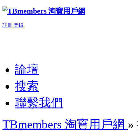
註冊
登錄
論壇
搜索
聯繫我們
TBmembers 淘寶用戶網
»