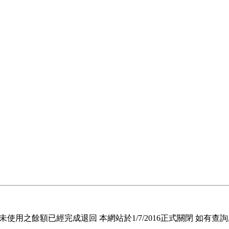
退回未使用之餘額已經完成退回 本網站於1/7/2016正式關閉 如有查詢, 請電郵