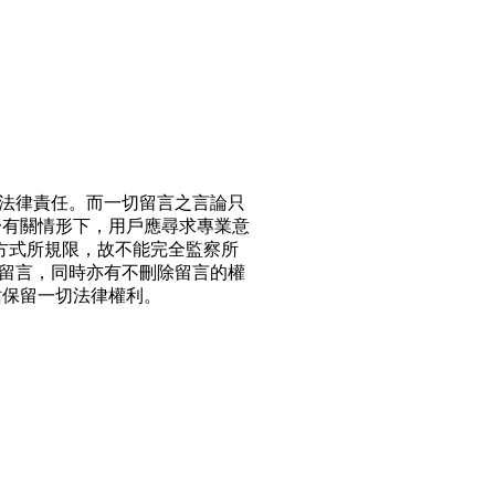
法律責任。而一切留言之言論只
於有關情形下，用戶應尋求專業意
方式所規限，故不能完全監察所
留言，同時亦有不刪除留言的權
站保留一切法律權利。