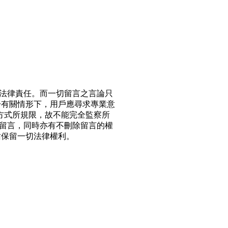
法律責任。而一切留言之言論只
於有關情形下，用戶應尋求專業意
方式所規限，故不能完全監察所
留言，同時亦有不刪除留言的權
站保留一切法律權利。