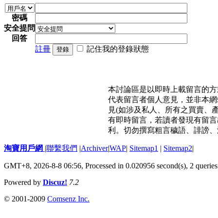
密碼
安全提問
回答
註冊
記住我的登錄狀態
登錄
本討論區是以即時上載留言的方
代表留言者個人意見，並非本網
見(如涉及私人、所有之買賣、
有即時留言，若讀者發現有留言
利。切勿撰寫粗言穢語、誹謗、
淘寶用戶網
|
聯繫我們
|
Archiver
|
WAP
|
Sitemap1
|
Sitemap2
|
GMT+8, 2026-8-8 06:56,
Processed in 0.020956 second(s), 2 queries
Powered by
Discuz!
7.2
© 2001-2009
Comsenz Inc.