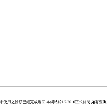
退回未使用之餘額已經完成退回 本網站於1/7/2016正式關閉 如有查詢, 請電郵