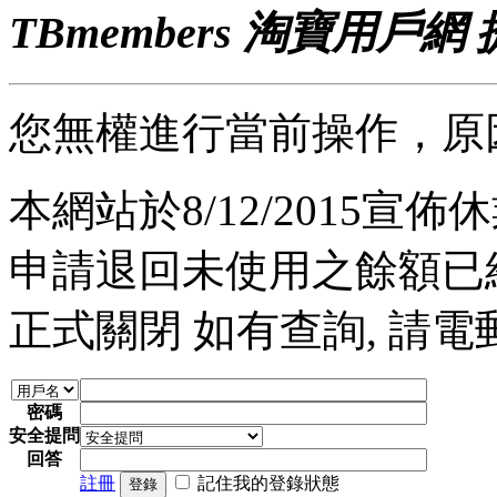
TBmembers 淘寶用戶網
您無權進行當前操作，原
本網站於8/12/2015宣佈休業
申請退回未使用之餘額已經完
正式關閉 如有查詢, 請電郵至 a
密碼
安全提問
回答
註冊
記住我的登錄狀態
登錄