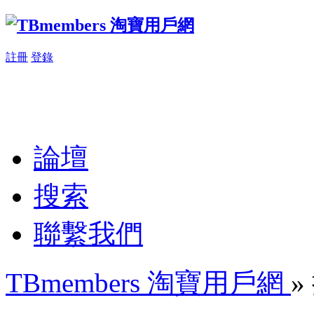
註冊
登錄
論壇
搜索
聯繫我們
TBmembers 淘寶用戶網
»