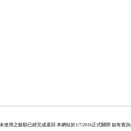
退回未使用之餘額已經完成退回 本網站於1/7/2016正式關閉 如有查詢, 請電郵