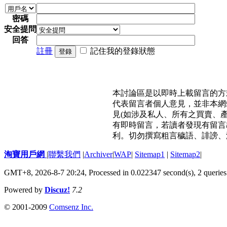
密碼
安全提問
回答
註冊
記住我的登錄狀態
登錄
本討論區是以即時上載留言的方
代表留言者個人意見，並非本網
見(如涉及私人、所有之買賣、
有即時留言，若讀者發現有留言
利。切勿撰寫粗言穢語、誹謗、
淘寶用戶網
|
聯繫我們
|
Archiver
|
WAP
|
Sitemap1
|
Sitemap2
|
GMT+8, 2026-8-7 20:24,
Processed in 0.022347 second(s), 2 queries
Powered by
Discuz!
7.2
© 2001-2009
Comsenz Inc.