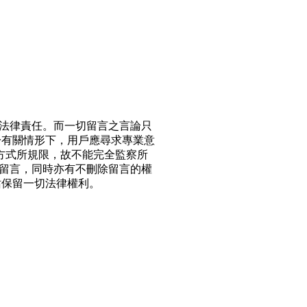
法律責任。而一切留言之言論只
於有關情形下，用戶應尋求專業意
方式所規限，故不能完全監察所
留言，同時亦有不刪除留言的權
站保留一切法律權利。