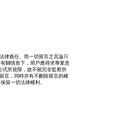
法律責任。而一切留言之言論只
於有關情形下，用戶應尋求專業意
方式所規限，故不能完全監察所
留言，同時亦有不刪除留言的權
站保留一切法律權利。