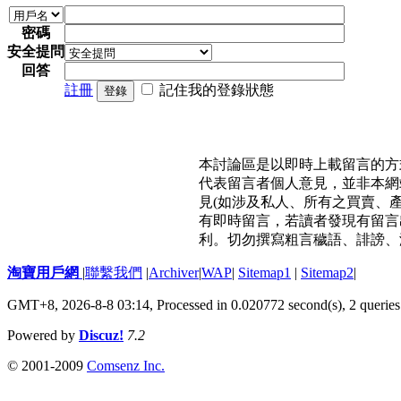
密碼
安全提問
回答
註冊
記住我的登錄狀態
登錄
本討論區是以即時上載留言的方
代表留言者個人意見，並非本網
見(如涉及私人、所有之買賣、
有即時留言，若讀者發現有留言
利。切勿撰寫粗言穢語、誹謗、
淘寶用戶網
|
聯繫我們
|
Archiver
|
WAP
|
Sitemap1
|
Sitemap2
|
GMT+8, 2026-8-8 03:14,
Processed in 0.020772 second(s), 2 queries
Powered by
Discuz!
7.2
© 2001-2009
Comsenz Inc.