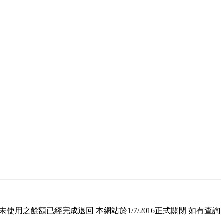
退回未使用之餘額已經完成退回 本網站於1/7/2016正式關閉 如有查詢, 請電郵