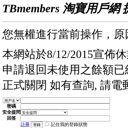
TBmembers 淘寶用戶網
您無權進行當前操作，原
本網站於8/12/2015宣佈休業
申請退回未使用之餘額已經完
正式關閉 如有查詢, 請電郵至 a
密碼
安全提問
回答
註冊
記住我的登錄狀態
登錄