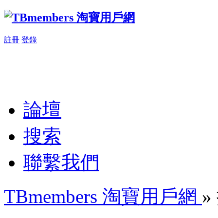
註冊
登錄
論壇
搜索
聯繫我們
TBmembers 淘寶用戶網
»