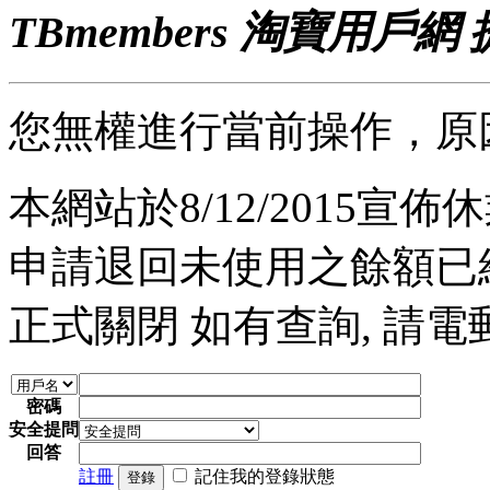
TBmembers 淘寶用戶網
您無權進行當前操作，原
本網站於8/12/2015宣佈休業
申請退回未使用之餘額已經完
正式關閉 如有查詢, 請電郵至 a
密碼
安全提問
回答
註冊
記住我的登錄狀態
登錄