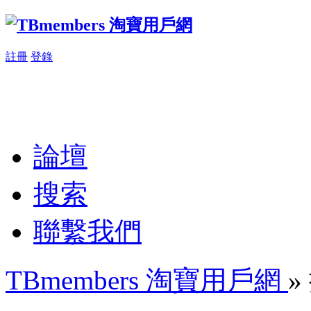
註冊
登錄
論壇
搜索
聯繫我們
TBmembers 淘寶用戶網
»