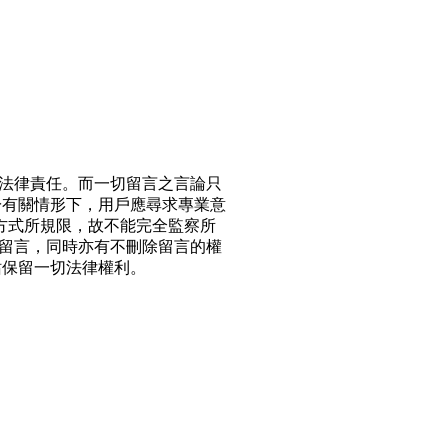
法律責任。而一切留言之言論只
於有關情形下，用戶應尋求專業意
方式所規限，故不能完全監察所
留言，同時亦有不刪除留言的權
站保留一切法律權利。