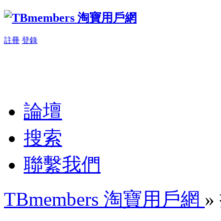
註冊
登錄
論壇
搜索
聯繫我們
TBmembers 淘寶用戶網
»