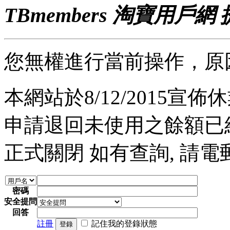
TBmembers 淘寶用戶網
您無權進行當前操作，原
本網站於8/12/2015宣佈休業
申請退回未使用之餘額已經完
正式關閉 如有查詢, 請電郵至 a
密碼
安全提問
回答
註冊
記住我的登錄狀態
登錄