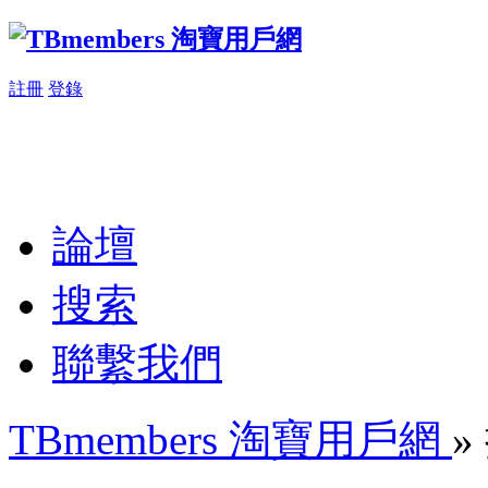
註冊
登錄
論壇
搜索
聯繫我們
TBmembers 淘寶用戶網
»