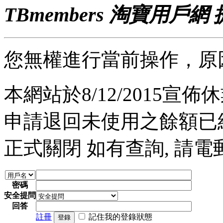
TBmembers 淘寶用戶網
您無權進行當前操作，原
本網站於8/12/2015宣佈休業
申請退回未使用之餘額已經完
正式關閉 如有查詢, 請電郵至 a
密碼
安全提問
回答
註冊
記住我的登錄狀態
登錄