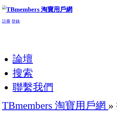
註冊
登錄
論壇
搜索
聯繫我們
TBmembers 淘寶用戶網
»