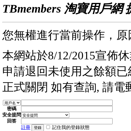
TBmembers 淘寶用戶網
您無權進行當前操作，原
本網站於8/12/2015宣佈休業
申請退回未使用之餘額已經完
正式關閉 如有查詢, 請電郵至 a
密碼
安全提問
回答
註冊
記住我的登錄狀態
登錄