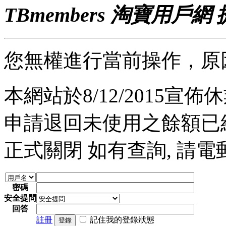
TBmembers 淘寶用戶網
您無權進行當前操作，原
本網站於8/12/2015宣佈休業
申請退回未使用之餘額已經完
正式關閉 如有查詢, 請電郵至 a
密碼
安全提問
回答
註冊
記住我的登錄狀態
登錄