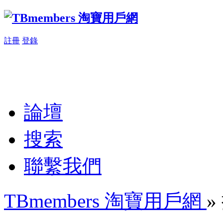
註冊
登錄
論壇
搜索
聯繫我們
TBmembers 淘寶用戶網
»