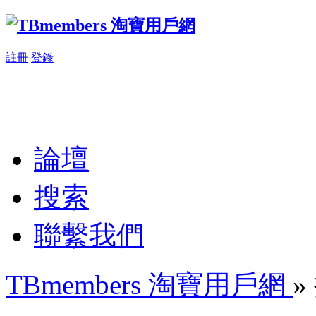
註冊
登錄
論壇
搜索
聯繫我們
TBmembers 淘寶用戶網
»