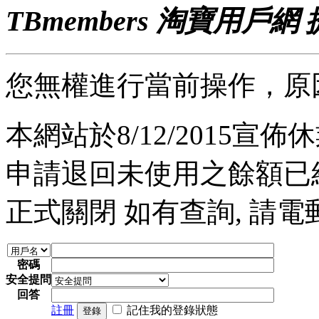
TBmembers 淘寶用戶網
您無權進行當前操作，原
本網站於8/12/2015宣佈休業
申請退回未使用之餘額已經完
正式關閉 如有查詢, 請電郵至 a
密碼
安全提問
回答
註冊
記住我的登錄狀態
登錄