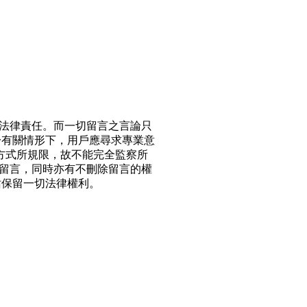
法律責任。而一切留言之言論只
於有關情形下，用戶應尋求專業意
方式所規限，故不能完全監察所
留言，同時亦有不刪除留言的權
站保留一切法律權利。