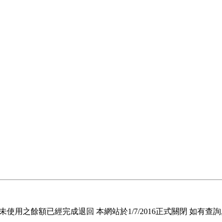
退回未使用之餘額已經完成退回 本網站於1/7/2016正式關閉 如有查詢, 請電郵