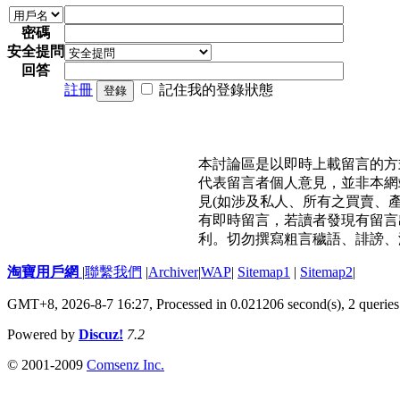
密碼
安全提問
回答
註冊
記住我的登錄狀態
登錄
本討論區是以即時上載留言的方
代表留言者個人意見，並非本網
見(如涉及私人、所有之買賣、
有即時留言，若讀者發現有留言
利。切勿撰寫粗言穢語、誹謗、
淘寶用戶網
|
聯繫我們
|
Archiver
|
WAP
|
Sitemap1
|
Sitemap2
|
GMT+8, 2026-8-7 16:27,
Processed in 0.021206 second(s), 2 queries
Powered by
Discuz!
7.2
© 2001-2009
Comsenz Inc.