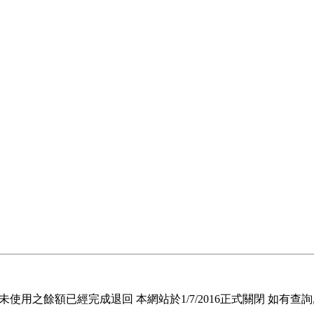
退回未使用之餘額已經完成退回 本網站於1/7/2016正式關閉 如有查詢, 請電郵