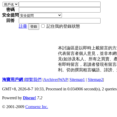
密碼
安全提問
回答
註冊
記住我的登錄狀態
登錄
本討論區是以即時上載留言的方
代表留言者個人意見，並非本網
見(如涉及私人、所有之買賣、
有即時留言，若讀者發現有留言
利。切勿撰寫粗言穢語、誹謗、
淘寶用戶網
|
聯繫我們
|
Archiver
|
WAP
|
Sitemap1
|
Sitemap2
|
GMT+8, 2026-8-7 10:33,
Processed in 0.034906 second(s), 2 queries
Powered by
Discuz!
7.2
© 2001-2009
Comsenz Inc.