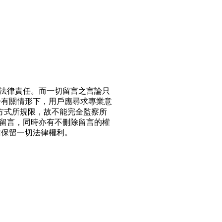
法律責任。而一切留言之言論只
於有關情形下，用戶應尋求專業意
方式所規限，故不能完全監察所
留言，同時亦有不刪除留言的權
站保留一切法律權利。